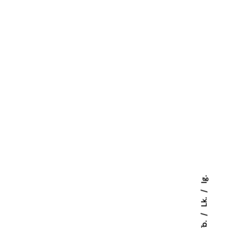
Ig.
Lk.
Fb.