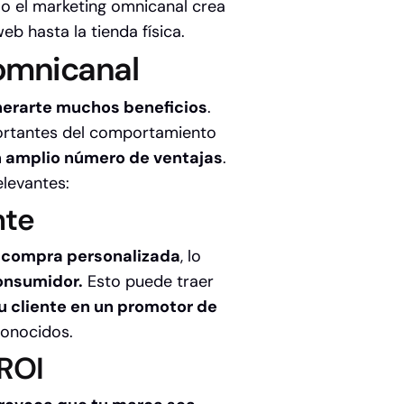
 el marketing omnicanal crea
web hasta la tienda física.
omnicanal
nerarte muchos beneficios
.
portantes del comportamiento
 amplio número de ventajas
.
elevantes:
nte
e compra personalizada
, lo
consumidor.
Esto puede traer
tu cliente en un promotor de
conocidos.
 ROI