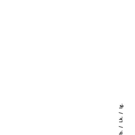
Ig.
Lk.
Fb.