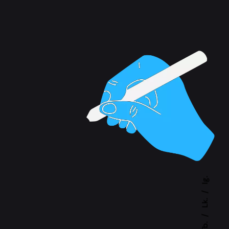
Ig.
Lk.
Fb.