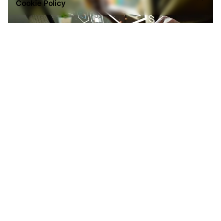
Cookie Policy
Posted by
Lluvia Digital
octubre 19, 2023
23 min read
Google Lead Generation: ¿Cómo iniciar tu
estrategia?
Descubre las estrategias más efectivas para
Google Lead Generation. Atrae leads de calidad,
optimiza tu sitio web y utiliza la publicidad de
manera inteligente
Herramientas de marketing digital
Read More