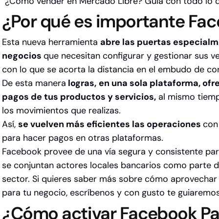
“¿Cómo vender en Mercado Libre? Guía con todo lo q
¿Por qué es importante Fa
Esta nueva herramienta
abre las puertas especial
negocios
que necesitan configurar y gestionar sus ve
con lo que se acorta la distancia en el embudo de co
De esta manera
logras,
en una sola plataforma, ofre
pagos de tus productos y servicios,
al mismo tiemp
los movimientos que realizas.
Así,
se vuelven más eficientes las operaciones
con
para hacer pagos en otras plataformas.
Facebook provee de una vía segura y consistente par
se conjuntan actores locales bancarios como parte de
sector. Si quieres saber más sobre cómo aprovechar
para tu negocio,
escríbenos y con gusto te guiaremos
¿Cómo activar Facebook P