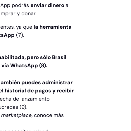
tsApp podrás
enviar dinero
a
omprar y donar.
entes,
ya que
la herramienta
atsApp
(7).
bilitada, pero sólo Brasil
 vía WhatsApp (8).
también puedes administrar
l historial de pagos y recibir
fecha de lanzamiento
ucradas (9).
n
marketplace
, conoce más