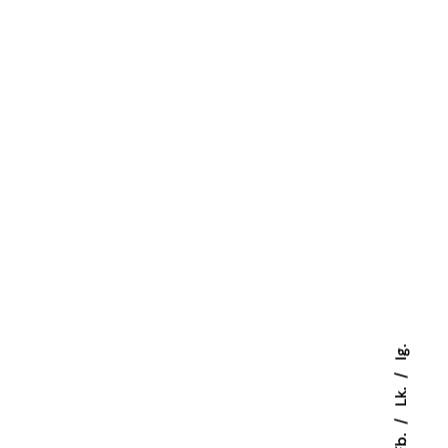
Ig.
Lk.
Fb.