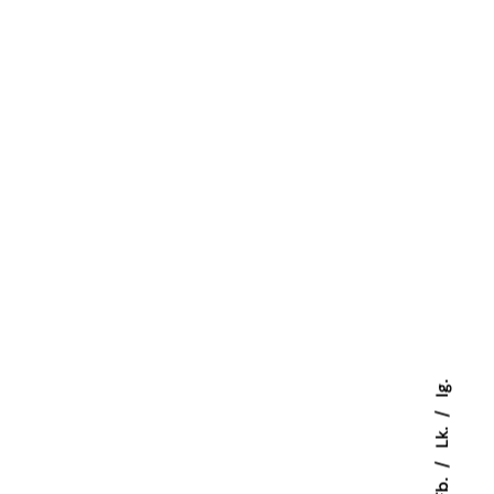
Ig.
Lk.
Fb.