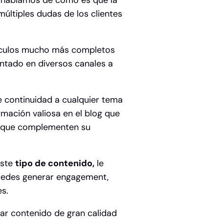
ue hablamos de cómo es que la
últiples dudas de los clientes
culos mucho más completos
ntado en diversos canales a
le continuidad a cualquier tema
rmación valiosa en el blog que
s que complementen su
este
tipo de contenido,
le
puedes generar engagement,
es.
r contenido de gran calidad