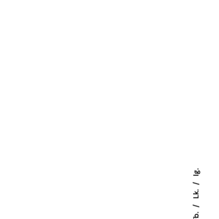
Ig.
Lk.
Fb.