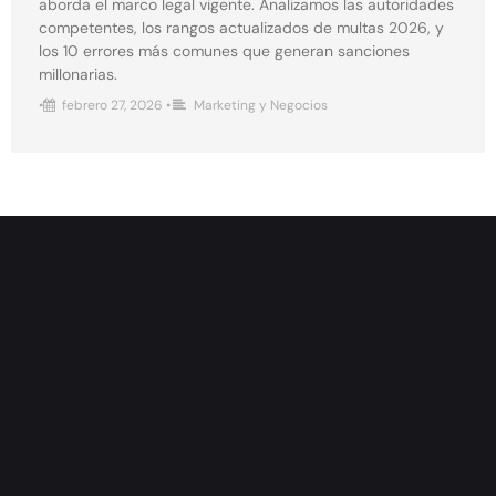
aborda el marco legal vigente. Analizamos las autoridades
competentes, los rangos actualizados de multas 2026, y
los 10 errores más comunes que generan sanciones
millonarias.
•
febrero 27, 2026
•
Marketing y Negocios