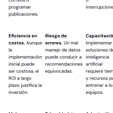
correos o
o
programar
interrupcione
publicaciones.
Eficiencia en
Riesgo de
Capacitació
costos.
Aunque
errores.
Un mal
Implementar
la
manejo de datos
soluciones d
implementación
puede conducir a
inteligencia
inicial puede
recomendaciones
artificial
ser costosa, el
equivocadas.
requiere tie
ROI a largo
y recursos p
plazo justifica la
entrenar a lo
inversión.
equipos.