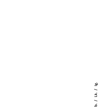
Ig.
Lk.
Fb.