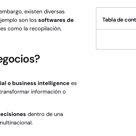
embargo, existen diversas
Tabla de con
ejemplo son los
softwares de
nes como la recopilación,
negocios?
ial o business intelligence
es
 transformar información o
decisiones
dentro de una
ultinacional.