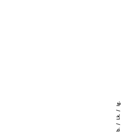
Ig.
Lk.
Fb.