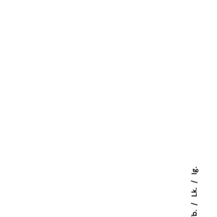
Ig.
Lk.
Fb.