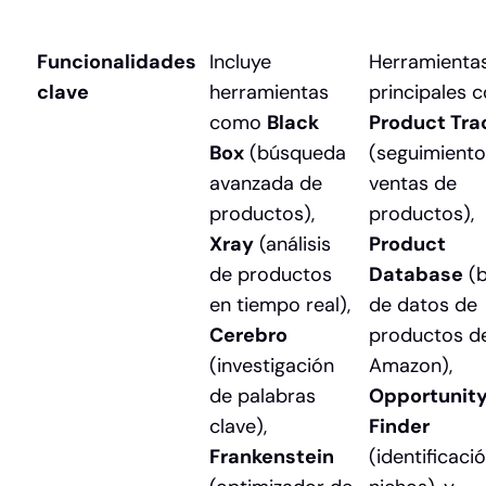
Funcionalidades
Incluye
Herramienta
clave
herramientas
principales 
como
Black
Product Tra
Box
(búsqueda
(seguimiento
avanzada de
ventas de
productos),
productos),
Xray
(análisis
Product
de productos
Database
(b
en tiempo real),
de datos de
Cerebro
productos d
(investigación
Amazon),
de palabras
Opportunit
clave),
Finder
Frankenstein
(identificaci